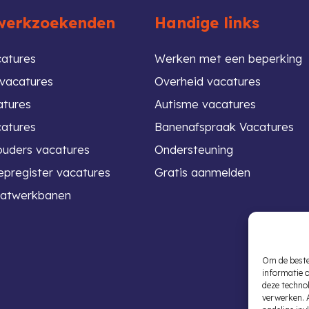
werkzoekenden
Handige links
atures
Werken met een beperking
vacatures
Overheid vacatures
atures
Autisme vacatures
atures
Banenafspraak Vacatures
ouders vacatures
Ondersteuning
pregister vacatures
Gratis aanmelden
atwerkbanen
Om de beste
informatie 
deze technol
verwerken. 