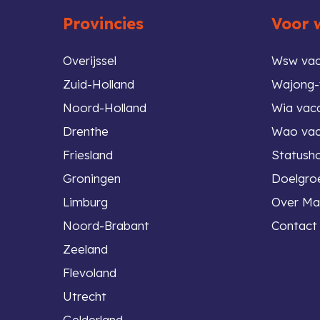
 top
Provincies
Voor 
Overijssel
Wsw vac
Zuid-Holland
Wajong-
Noord-Holland
Wia vac
Drenthe
Wao vac
Friesland
Statush
Groningen
Doelgroe
Limburg
Over Ma
Noord-Brabant
Contact
Zeeland
Flevoland
Utrecht
Gelderland