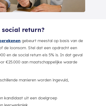
 social return?
berekenen
gebeurt meestal op basis van de
f de loonsom. Stel dat een opdracht een
0 en de social return eis 5% is. In dat geval
oor €25.000 aan maatschappelijke waarde
chillende manieren worden ingevuld,
n kandidaat uit een doelgroep
en leerwerkplek