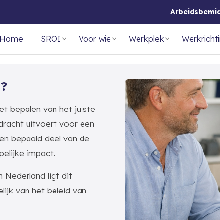
Arbeidsbemi
Home
SROI
Voor wie
Werkplek
Werkricht
e?
het bepalen van het juiste
racht uitvoert voor een
een bepaald deel van de
elijke impact.
Nederland ligt dit
ijk van het beleid van