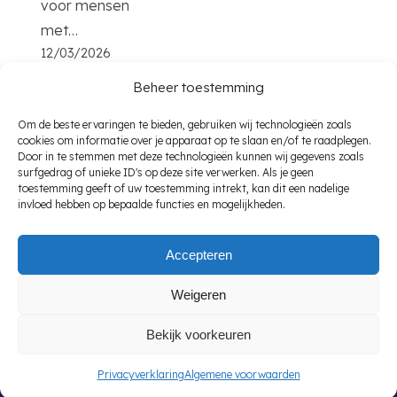
voor mensen
met…
12/03/2026
Beheer toestemming
1
2
3
…
19
Volgende pagina
Om de beste ervaringen te bieden, gebruiken wij technologieën zoals
cookies om informatie over je apparaat op te slaan en/of te raadplegen.
Door in te stemmen met deze technologieën kunnen wij gegevens zoals
surfgedrag of unieke ID's op deze site verwerken. Als je geen
toestemming geeft of uw toestemming intrekt, kan dit een nadelige
invloed hebben op bepaalde functies en mogelijkheden.
Provincies
Voor
Accepteren
werkzoekenden
Overijssel
Weigeren
Zuid-Holland
Wsw vacatures
Bekijk voorkeuren
Noord-Holland
Wajong-vacatures
Drenthe
Wia vacatures
Privacyverklaring
Algemene voorwaarden
Friesland
Wao vacatures