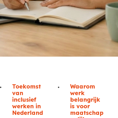
Toekomst
Waarom
van
werk
inclusief
belangrijk
werken in
is voor
Nederland
maatschap