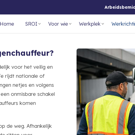
Arbeidsbemi
Home
SROI
Voor wie
Werkplek
Werkricht
genchauffeur?
ijk voor het veilig en
 rijdt nationale of
ingen netjes en volgens
 een onmisbare schakel
hauffeurs komen
op de weg. Afhankelijk
de ritten voor