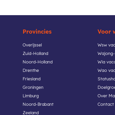
 top
Provincies
Voor 
Overijssel
Wsw vac
Zuid-Holland
Wajong-
Noord-Holland
Wia vac
Drenthe
Wao vac
Friesland
Statush
Groningen
Doelgroe
Limburg
Over Ma
Noord-Brabant
Contact
Zeeland