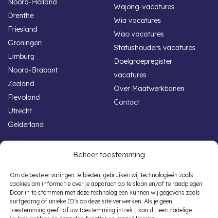
Noord-Holland
Wajong-vacatures
Drenthe
Wia vacatures
Friesland
Wao vacatures
Groningen
Statushouders vacatures
Limburg
Doelgroepregister
Noord-Brabant
vacatures
Zeeland
Over Maatwerkbanen
Flevoland
Contact
Utrecht
Gelderland
Handige links
Voor werkgevers
Beheer toestemming
Werken met een beperking
Banenafspraak
Om de beste ervaringen te bieden, gebruiken wij technologieën zoals
cookies om informatie over je apparaat op te slaan en/of te raadplegen.
Overheid vacatures
Participatiewet
Door in te stemmen met deze technologieën kunnen wij gegevens zoals
Autisme vacatures
Subsidieregelingen
surfgedrag of unieke ID's op deze site verwerken. Als je geen
toestemming geeft of uw toestemming intrekt, kan dit een nadelige
Banenafspraak Vacatures
Vacaturematching