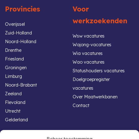
Provincies
Voor
werkzoekenden
Overijssel
Zuid-Holland
Wsw vacatures
Noord-Holland
Wajong-vacatures
Drenthe
Wia vacatures
Friesland
Wao vacatures
Groningen
Statushouders vacatures
Limburg
Doelgroepregister
Noord-Brabant
vacatures
Zeeland
Over Maatwerkbanen
Flevoland
Contact
Utrecht
Gelderland
Handige links
Voor werkgevers
Beheer toestemming