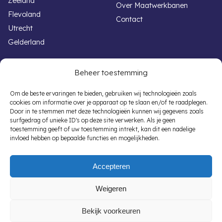
Zeeland
Over Maatwerkbanen
Flevoland
Contact
Utrecht
Gelderland
Handige links
Voor werkgevers
Beheer toestemming
Werken met een beperking
Banenafspraak
Om de beste ervaringen te bieden, gebruiken wij technologieën zoals
cookies om informatie over je apparaat op te slaan en/of te raadplegen.
Overheid vacatures
Participatiewet
Door in te stemmen met deze technologieën kunnen wij gegevens zoals
Autisme vacatures
Subsidieregelingen
surfgedrag of unieke ID's op deze site verwerken. Als je geen
toestemming geeft of uw toestemming intrekt, kan dit een nadelige
Banenafspraak Vacatures
Vacaturematching
invloed hebben op bepaalde functies en mogelijkheden.
Ondersteuning
SROI
Gratis aanmelden
Interne jobcoach
Accepteren
Nieuwsberichten
Weigeren
Algemene voorwaarden
Privacyverklaring
Bekijk voorkeuren