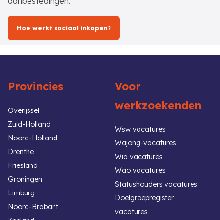
aanbestedingen.
Hoe werkt sociaal inkopen?
Provincies
Voor
werkzoekenden
Overijssel
Zuid-Holland
Wsw vacatures
Noord-Holland
Wajong-vacatures
Drenthe
Wia vacatures
Friesland
Wao vacatures
Groningen
Statushouders vacatures
Limburg
Doelgroepregister
Noord-Brabant
vacatures