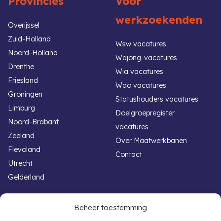
Provincies
Voor
werkzoekenden
Overijssel
Zuid-Holland
Wsw vacatures
Noord-Holland
Wajong-vacatures
Drenthe
Wia vacatures
Friesland
Wao vacatures
Groningen
Statushouders vacatures
Limburg
Doelgroepregister
Noord-Brabant
vacatures
Zeeland
Over Maatwerkbanen
Flevoland
Contact
Utrecht
Gelderland
Handige links
Voor werkgevers
Beheer toestemming