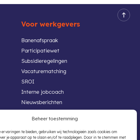
Voor werkgevers
Banenafspraak
Participatiewet
Subsidieregelingen
Vacaturematching
SROI
Interne jobcoach
Nieuwsberichten
Beheer toestemming
 ervaringen te bieden, gebruiken wij technologieën zoals cookies om
over je apparaat op te slaan en/of te raadplegen. Door in te stemmen met