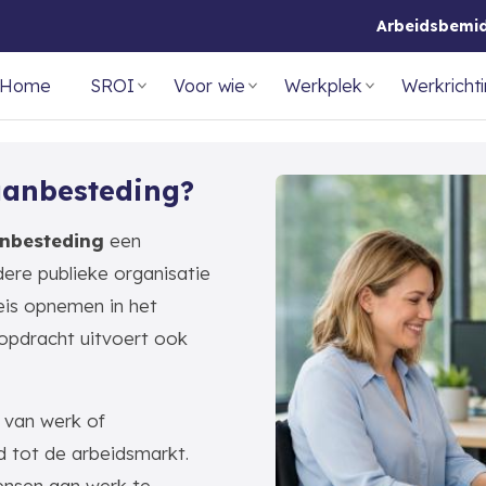
Arbeidsbemi
Home
SROI
Voor wie
Werkplek
Werkricht
aanbesteding?
nbesteding
een
ere publieke organisatie
 eis opnemen in het
 opdracht uitvoert ook
 van werk of
 tot de arbeidsmarkt.
ensen aan werk te