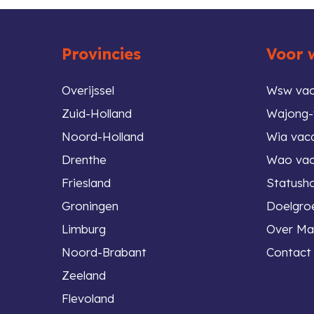
 top
Provincies
Voor 
Overijssel
Wsw vac
Zuid-Holland
Wajong-
Noord-Holland
Wia vac
Drenthe
Wao vac
Friesland
Statush
Groningen
Doelgroe
Limburg
Over Ma
Noord-Brabant
Contact
Zeeland
Flevoland