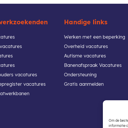
werkzoekenden
Handige links
atures
Werken met een beperking
vacatures
Overheid vacatures
atures
Autisme vacatures
atures
Banenafspraak Vacatures
ouders vacatures
Ondersteuning
pregister vacatures
Gratis aanmelden
atwerkbanen
Om de beste
informatie 