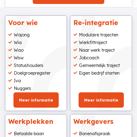
Voor wie
Re-integratie
Wajong
Modulaire trajecten
Wia
Werkfittraject
Wao
Naar werk traject
Wsw
Jobcoach
Statushouders
Gemeentelijk traject
Doelgroepregister
Eigen bedrijf starten
Iva
Nuggers
Meer informatie
Meer informatie
Werkplekken
Werkgevers
Betaalde baan
Banenafspraak