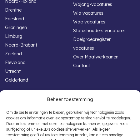
Noord-Holland
Wajong-vacatures
Drenthe
Wia vacatures
Friesland
Wao vacatures
Groningen
Statushouders vacatures
Limburg
Doelgroepregister
Noord-Brabant
vacatures
Zeeland
Over Maatwerkbanen
Flevoland
Contact
Utrecht
Gelderland
Handige links
Voor werkgevers
Beheer toestemming
Werken met een beperking
Banenafspraak
Om de beste ervaringen te bieden, gebruiken wij technologieën zoals
cookies om informatie over je apparaat op te slaan en/of te raadplegen.
Overheid vacatures
Participatiewet
Door in te stemmen met deze technologieën kunnen wij gegevens zoals
Autisme vacatures
Subsidieregelingen
surfgedrag of unieke ID's op deze site verwerken. Als je geen
toestemming geeft of uw toestemming intrekt, kan dit een nadelige
Banenafspraak Vacatures
Vacaturematching