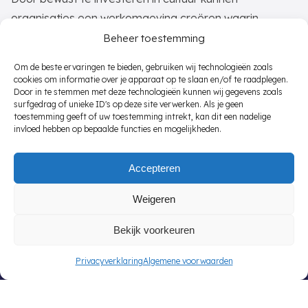
organisaties een werkomgeving creëren waarin
iedereen zich kan ontwikkelen.
Beheer toestemming
Om de beste ervaringen te bieden, gebruiken wij technologieën zoals
cookies om informatie over je apparaat op te slaan en/of te raadplegen.
Publicatie datum maart 12, 2026
Door in te stemmen met deze technologieën kunnen wij gegevens zoals
surfgedrag of unieke ID's op deze site verwerken. Als je geen
toestemming geeft of uw toestemming intrekt, kan dit een nadelige
invloed hebben op bepaalde functies en mogelijkheden.
Provincies
Voor
Accepteren
werkzoekenden
Overijssel
Weigeren
Zuid-Holland
Wsw vacatures
Bekijk voorkeuren
Noord-Holland
Wajong-vacatures
Drenthe
Wia vacatures
Privacyverklaring
Algemene voorwaarden
Friesland
Wao vacatures
Groningen
Statushouders vacatures