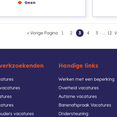
Geen
Go
Go
Go
Go
Go
Go
Interim
Go
«
Vorige Pagina
1
2
3
4
5
…
12
V
pages
to
to
to
to
to
to
to
t
omitte
page
page
page
page
page
pag
werkzoekenden
Handige links
atures
Werken met een beperking
vacatures
Overheid vacatures
atures
Autisme vacatures
atures
Banenafspraak Vacatures
ouders vacatures
Ondersteuning