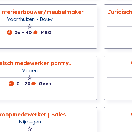
 interieurbouwer/meubelmaker
Juridisc
Voorthuizen - Bouw
36 - 40
MBO
nisch medewerker pantry...
Vianen
0 - 20
Geen
koopmedewerker | Sales...
Nijmegen