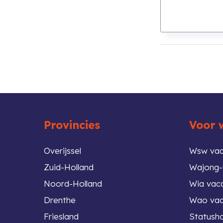
 top
Provincies
Voor 
Overijssel
Wsw vac
Zuid-Holland
Wajong-
Noord-Holland
Wia vac
Drenthe
Wao vac
Friesland
Statush