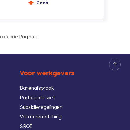
Geen
Go
olgende Pagina »
o
d
e
Voor werkgevers
Banenafspraak
Participatiewet
Subsidieregelingen
Vacaturematching
SROI