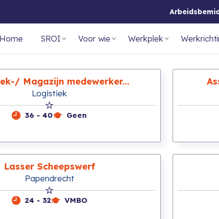
Arbeidsbemi
Home
SROI
Voor wie
Werkplek
Werkricht
iek-/ Magazijn medewerker...
As
Logistiek
36 - 40
Geen
Lasser Scheepswerf
Papendrecht
24 - 32
VMBO