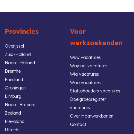
pages
to
to
to
to
to
omitted
page
page
page
page
Provincies
Voor
werkzoekenden
Overijssel
Zuid-Holland
Wsw vacatures
Noord-Holland
Wajong-vacatures
Drenthe
Wia vacatures
Friesland
Wao vacatures
Groningen
Statushouders vacatures
Limburg
Doelgroepregister
Noord-Brabant
vacatures
Zeeland
Over Maatwerkbanen
Flevoland
Contact
Utrecht