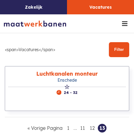
Zakelijk
Vacatures
Me
<span>Vacatures</span>
Filter
Luchtkanalen monteur
Enschede
24 - 32
Go
Go
Interim
Go
Go
Go
«
Vorige Pagina
1
…
11
12
13