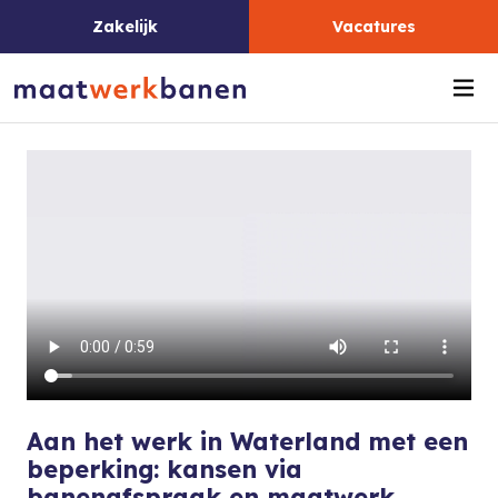
Zakelijk
Vacatures
Me
Aan het werk in Waterland met een
beperking: kansen via
banenafspraak en maatwerk