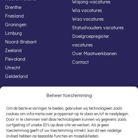
Wajong-vacatures
Drenthe
Wia vacatures
Friesland
Wao vacatures
Groningen
Statushouders vacatures
Limburg
Doelgroepregister
Noord-Brabant
vacatures
Zeeland
Over Maatwerkbanen
Flevoland
Contact
Utrecht
Gelderland
Handige links
Voor werkgevers
Beheer toestemming
Werken met een beperking
Banenafspraak
Om de beste ervaringen te bieden, gebruiken wij technologieën zoals
cookies om informatie over je apparaat op te slaan en/of te raadplegen.
Overheid vacatures
Participatiewet
Door in te stemmen met deze technologieën kunnen wij gegevens zoals
Autisme vacatures
Subsidieregelingen
surfgedrag of unieke ID's op deze site verwerken. Als je geen
toestemming geeft of uw toestemming intrekt, kan dit een nadelige
Banenafspraak Vacatures
Vacaturematching
invloed hebben op bepaalde functies en mogelijkheden.