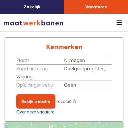
Zakelijk
Vacatures
Me
Kenmerken
Plaats
Nijmegen
Soort uitkering
Doelgroepregister,
Wajong
Opleidingsniveau
Geen
Favoriet
Bekijk website
Over deze vacature