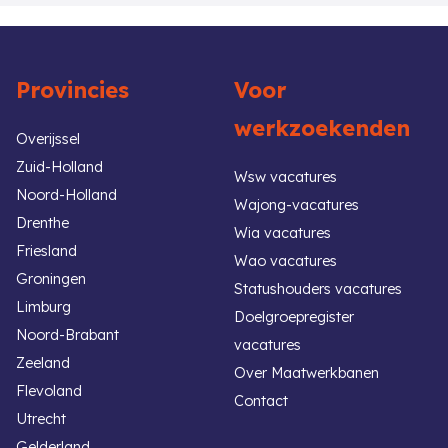
Provincies
Voor
werkzoekenden
Overijssel
Zuid-Holland
Wsw vacatures
Noord-Holland
Wajong-vacatures
Drenthe
Wia vacatures
Friesland
Wao vacatures
Groningen
Statushouders vacatures
Limburg
Doelgroepregister
Noord-Brabant
vacatures
Zeeland
Over Maatwerkbanen
Flevoland
Contact
Utrecht
Gelderland