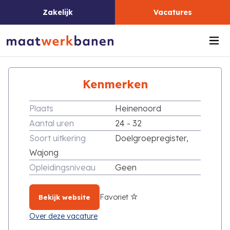
Zakelijk
Vacatures
Me
Kenmerken
Plaats
Heinenoord
Aantal uren
24 - 32
Soort uitkering
Doelgroepregister,
Wajong
Opleidingsniveau
Geen
Favoriet
Bekijk website
Over deze vacature