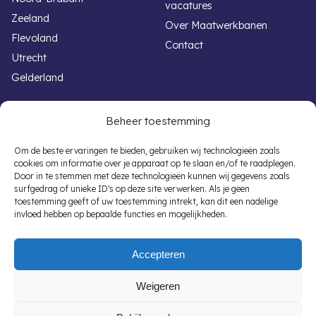
vacatures
Zeeland
Over Maatwerkbanen
Flevoland
Contact
Utrecht
Gelderland
Handige links
Voor werkgevers
Beheer toestemming
Werken met een beperking
Banenafspraak
Om de beste ervaringen te bieden, gebruiken wij technologieën zoals
cookies om informatie over je apparaat op te slaan en/of te raadplegen.
Overheid vacatures
Participatiewet
Door in te stemmen met deze technologieën kunnen wij gegevens zoals
Autisme vacatures
Subsidieregelingen
surfgedrag of unieke ID's op deze site verwerken. Als je geen
toestemming geeft of uw toestemming intrekt, kan dit een nadelige
Banenafspraak Vacatures
Vacaturematching
invloed hebben op bepaalde functies en mogelijkheden.
Ondersteuning
SROI
Gratis aanmelden
Interne jobcoach
Accepteren
Nieuwsberichten
Weigeren
Algemene voorwaarden
Privacyverklaring