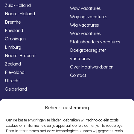
Zuid-Holland
Wsw vacatures
Noord-Holland
Wajong-vacatures
Drenthe
Wia vacatures
Friesland
Wao vacatures
Groningen
Statushouders vacatures
Limburg
Doelgroepregister
Noord-Brabant
vacatures
Zeeland
Over Maatwerkbanen
Flevoland
Contact
Utrecht
Gelderland
Handige links
Voor werkgevers
Beheer toestemming
Werken met een beperking
Banenafspraak
Om de beste ervaringen te bieden, gebruiken wij technologieën zoals
cookies om informatie over je apparaat op te slaan en/of te raadplegen.
Overheid vacatures
Participatiewet
Door in te stemmen met deze technologieën kunnen wij gegevens zoals