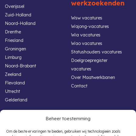
werkzoekenden
Overijssel
Zuid-Holland
Wsw vacatures
Noord-Holland
Wajong-vacatures
Drenthe
Wia vacatures
Friesland
Wao vacatures
Groningen
Statushouders vacatures
Limburg
Doelgroepregister
Noord-Brabant
vacatures
Zeeland
Over Maatwerkbanen
Flevoland
Contact
Utrecht
Gelderland
Handige links
Voor werkgevers
Beheer toestemming
Werken met een beperking
Banenafspraak
Om de beste ervaringen te bieden, gebruiken wij technologieën zoals