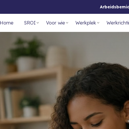
Arbeidsbemi
Home
SROI
Voor wie
Werkplek
Werkricht