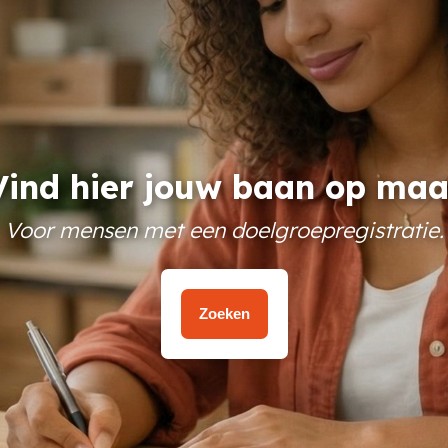
Vind hier jouw baan op maa
Voor mensen met een doelgroepregistratie.
Zoeken