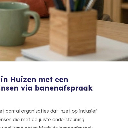
 in Huizen met een
ansen via banenafspraak
t aantal organisaties dat inzet op inclusief
nsen die met de juiste ondersteuning
or veel kandidaten biedt de banenafspraak