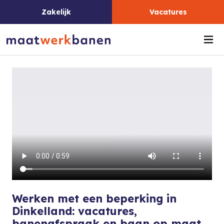
Zakelijk
Vacatures
Me
Werken met een beperking in
Dinkelland: vacatures,
banenafspraak en baan op maat