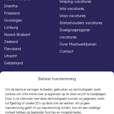
Wajong-vacatures
Drenthe
Wia vacatures
Friesland
Wao vacatures
Groningen
Statushouders vacatures
Limburg
Doelgroepregister
Noord-Brabant
vacatures
Zeeland
Over Maatwerkbanen
Flevoland
Contact
Utrecht
Gelderland
Handige links
Voor werkgevers
Beheer toestemming
Werken met een beperking
Banenafspraak
Om de beste ervaringen te bieden, gebruiken wij technologieën zoals
cookies om informatie over je apparaat op te slaan en/of te raadplegen.
Overheid vacatures
Participatiewet
Door in te stemmen met deze technologieën kunnen wij gegevens zoals
Autisme vacatures
Subsidieregelingen
surfgedrag of unieke ID's op deze site verwerken. Als je geen
toestemming geeft of uw toestemming intrekt, kan dit een nadelige
Banenafspraak Vacatures
Vacaturematching
invloed hebben op bepaalde functies en mogelijkheden.